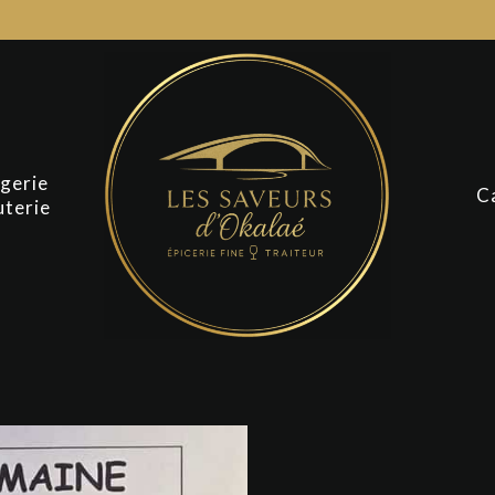
gerie
C
uterie