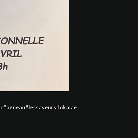
ur
#agneau#lessaveursdokalae