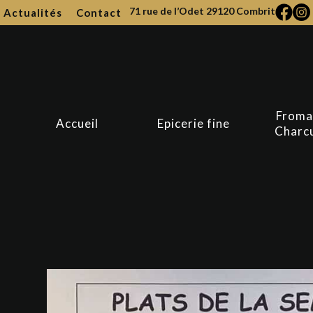
71 rue de l’Odet
29120
Combrit
Actualités
Contact
Froma
Accueil
Epicerie fine
Charc